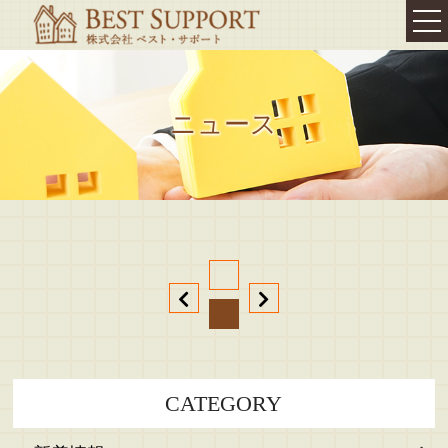
TOP
我が家の
ニュース
相続対策・終活
相続
コンサルティング
相続コンサルティング
相続セミナー
相続診断
遺言書の作成
相続・不動産登記
不動産お役立ち情報
CATEGORY
代表挨拶