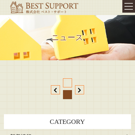
TOP
我が家の
ニュース
相続対策・終活
相続
コンサルティング
相続コンサルティング
相続セミナー
相続診断
遺言書の作成
相続・不動産登記
不動産お役立ち情報
CATEGORY
代表挨拶