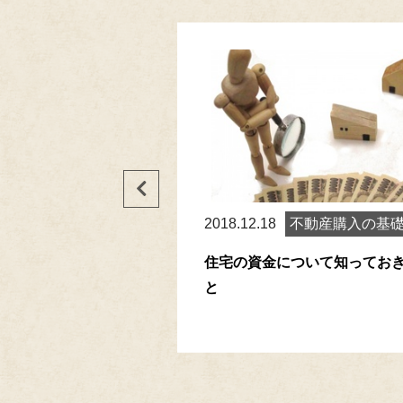
6
中古住宅の購入
2018.12.18
不動産購入の基
動産を探す時の業者選び
住宅の資金について知ってお
と