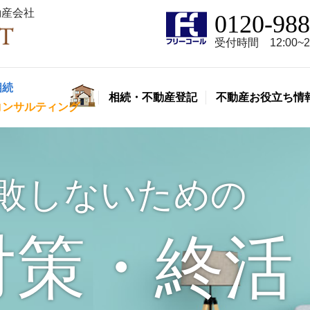
動産会社
0120-988
受付時間 12:00~21
相続
相続・不動産登記
不動産お役立ち情
コンサルティング
敗しないための
対策・終活