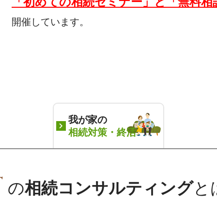
「初めての相続セミナー」と「無料相
開催しています。
我が家の
相続対策・終活
の
相続コンサルティング
と