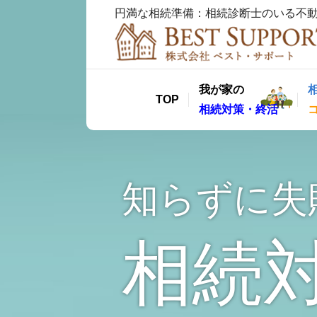
円満な相続準備：相続診断士のいる不
我が家の
TOP
相続対策・終活
知らずに失
相続