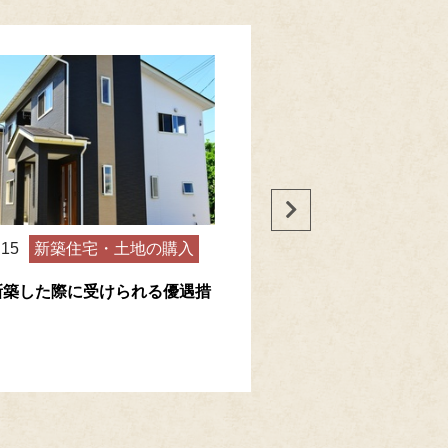
.15
新築住宅・土地の購入
2018.06.18
不動産購入の
新築した際に受けられる優遇措
年収から分かる購入可能な