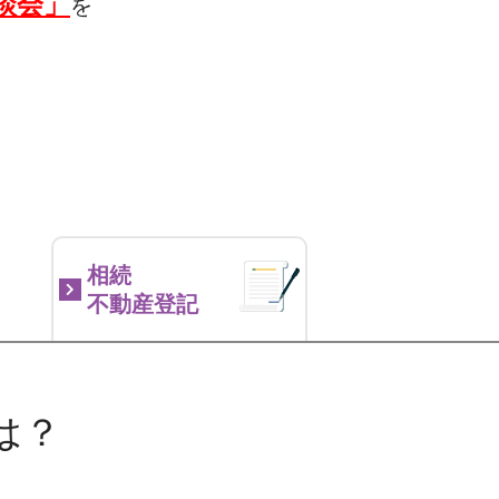
談会」
を
相続
不動産登記
は？