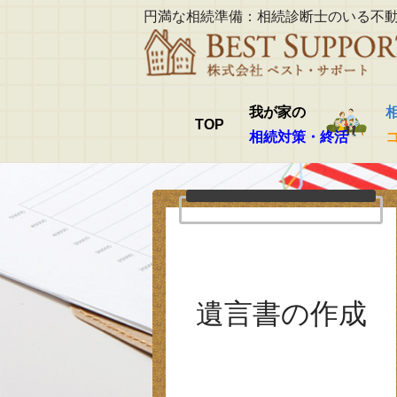
円満な相続準備：相続診断士のいる不
我が家の
TOP
相続対策・終活
遺言書の作成