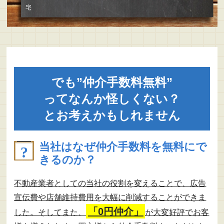
宅
でも”仲介手数料無料”
ってなんか怪しくない？
とお考えかもしれません
当社はなぜ仲介手数料を無料にで
きるのか？
不動産業者としての当社の役割を変えることで、広告
宣伝費や店舗維持費用を大幅に削減することができま
「0円仲介」
した。そしてまた、
が大変好評でお客