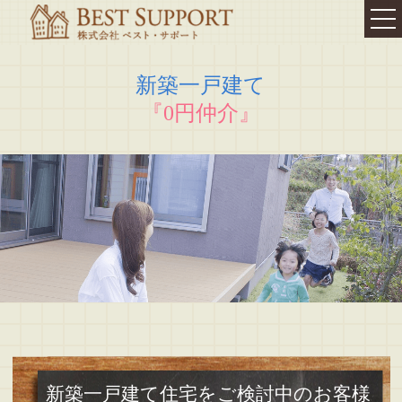
TOP
新築一戸建て
我が家の
『0円仲介』
相続対策・終活
相続
コンサルティング
相続コンサルティング
相続セミナー
相続診断
遺言書の作成
相続・不動産登記
不動産お役立ち情報
代表挨拶
新築一戸建て住宅をご検討中のお客様