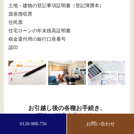
土地・建物の登記事項証明書（登記簿謄本）
源泉徴収票
住民票
住宅ローンの年末残高証明書
税金還付用の銀行口座番号
認印
お引越し後の各種お手続き、
翌年の確定申告など、
ご不明な点はお気軽にご相談ください。
0120-988-756
お問い合わせ