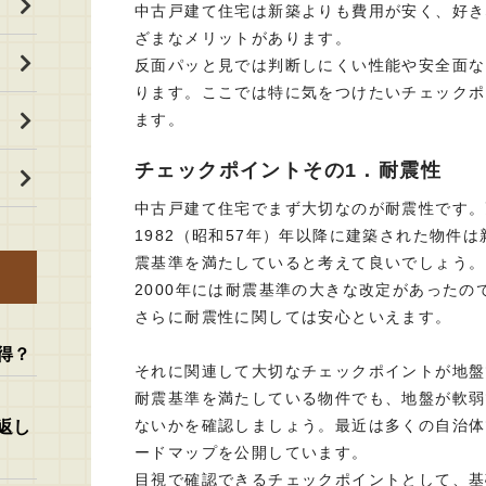
中古戸建て住宅は新築よりも費用が安く、好き
ざまなメリットがあります。
反面パッと見では判断しにくい性能や安全面な
ります。ここでは特に気をつけたいチェックポ
ます。
チェックポイントその1．耐震性
中古戸建て住宅でまず大切なのが耐震性です。
1982（昭和57年）年以降に建築された物件
震基準を満たしていると考えて良いでしょう。
2000年には耐震基準の大きな改定があった
さらに耐震性に関しては安心といえます。
得？
それに関連して大切なチェックポイントが地盤
耐震基準を満たしている物件でも、地盤が軟弱
ないかを確認しましょう。最近は多くの自治体
返し
ードマップを公開しています。
目視で確認できるチェックポイントとして、基