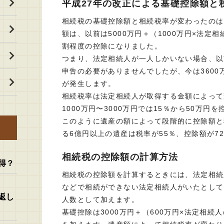
平成27年の改正による基礎控除額と
相続税の基礎控除額と相続税率が変わったのは
額は、以前は5000万円＋（1000万円×法定
割程度の控除になりました。
つまり、法定相続人が一人しかいない場合、以
申告の必要がありませんでしたが、今は360
が発生します。
相続税率は法定相続人が取得する金額によって変
1000万円〜3000万円では15％から50万円
このように遺産の額によって段階的に控除額と
る6億円以上の遺産は税率が55％、控除額が7
相続税の控除額の計算方法
得？
相続税の控除額を計算するときには、法定相続
などで相続ができない法定相続人がいたとして
返し
人数として加えます。
基礎控除は3000万円＋（600万円×法定相