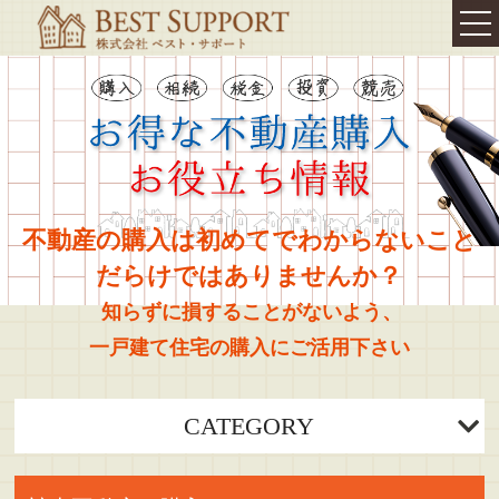
TOP
我が家の
相続対策・終活
相続
コンサルティング
不動産の購入は初めてでわからないこと
相続コンサルティング
だらけではありませんか？
相続セミナー
知らずに損することがないよう、
相続診断
遺言書の作成
一戸建て住宅の購入にご活用下さい
相続・不動産登記
不動産お役立ち情報
CATEGORY
代表挨拶