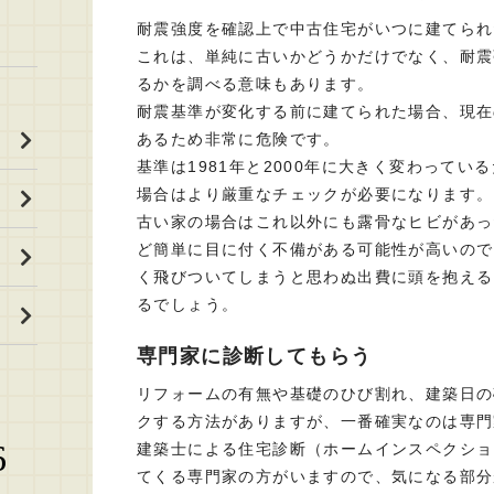
耐震強度を確認上で中古住宅がいつに建てられ
これは、単純に古いかどうかだけでなく、耐震
るかを調べる意味もあります。
耐震基準が変化する前に建てられた場合、現在
あるため非常に危険です。
基準は1981年と2000年に大きく変わって
場合はより厳重なチェックが必要になります。
古い家の場合はこれ以外にも露骨なヒビがあっ
ど簡単に目に付く不備がある可能性が高いので
く飛びついてしまうと思わぬ出費に頭を抱える
るでしょう。
専門家に診断してもらう
リフォームの有無や基礎のひび割れ、建築日の
クする方法がありますが、一番確実なのは専門
6
建築士による住宅診断（ホームインスペクショ
てくる専門家の方がいますので、気になる部分